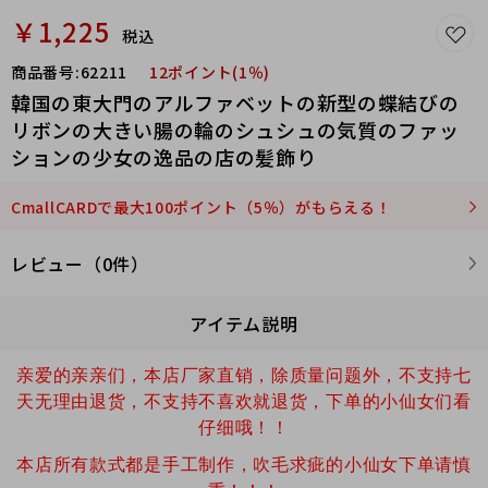
￥1,225
税込
商品番号:
62211
12ポイント(1％)
韓国の東大門のアルファベットの新型の蝶結びの
リボンの大きい腸の輪のシュシュの気質のファッ
ションの少女の逸品の店の髪飾り
CmallCARDで最大100ポイント（5％）がもらえる！
レビュー（0件）
アイテム説明
亲爱的亲亲们，本店厂家直销，除质量问题外，不支持七
天无理由退货，不支持不喜欢就退货，下单的小仙女们看
仔细哦！！
本店所有款式都是手工制作，吹毛求疵的小仙女下单请慎