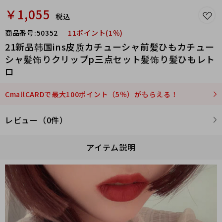
￥1,055
税込
商品番号:
50352
11ポイント(1％)
21新品韩国ins皮质カチューシャ前髪ひもカチュー
シャ髪饰りクリップp三点セット髪饰り髪ひもレト
ロ
CmallCARDで最大100ポイント（5％）がもらえる！
レビュー（0件）
アイテム説明