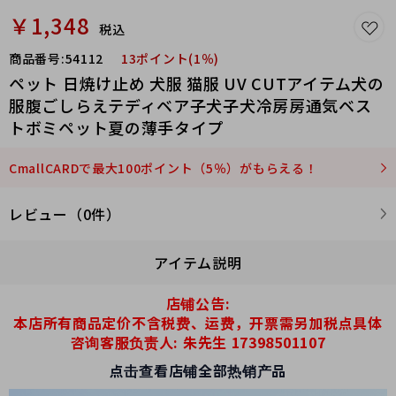
￥1,348
税込
商品番号:
54112
13ポイント(1％)
ペット 日焼け止め 犬服 猫服 UV CUTアイテム犬の
服腹ごしらえテディベア子犬子犬冷房房通気ベス
トボミペット夏の薄手タイプ
CmallCARDで最大100ポイント（5％）がもらえる！
レビュー（0件）
アイテム説明
店铺公告:
本店所有商品定价不含税费、运费，开票需另加税点具体
咨询客服负责人: 朱先生 17398501107
点击查看店铺全部热销产品