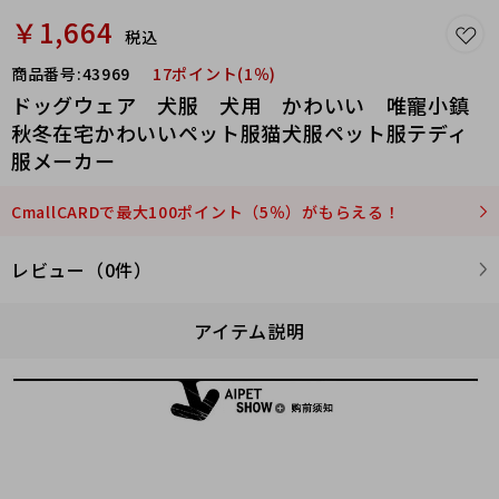
拍下付款后，按照付款顺
￥1,664
税込
序安排发货，
商品番号:
43969
17ポイント(1％)
ドッグウェア 犬服 犬用 かわいい 唯寵小鎮
7~72小时左右发货 
秋冬在宅かわいいペット服猫犬服ペット服テディ
服メーカー
具体发货时间，请咨询客
服
CmallCARDで最大100ポイント（5％）がもらえる！
レビュー（0件）
 建议零售价 32 元
アイテム説明