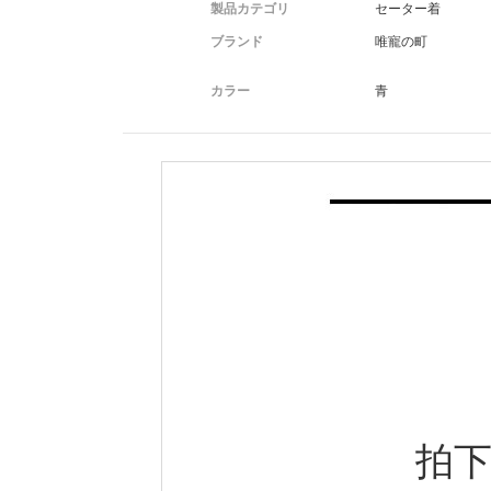
製品カテゴリ
セーター着
ブランド
唯寵の町
カラー
青
拍下