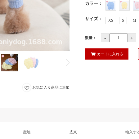
カラー
：
サイズ
：
XS
S
M
-
+
数量：
カートに入れる
お気に入り商品に追加
産地
広東
輸入す