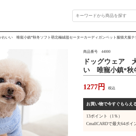
かわいい 唯寵小鎮*秋冬ソフト萌北極絨毯セーターカーディガンペット服猫犬服テ
商品番号
44000
ドッグウェア 
い 唯寵小鎮*秋
ーターカーディ
1277
円
ディベアコート
税込
お買い物で今すぐもらえ
13
ポイント（1％）
CmallCARDで最大
64
ポイ