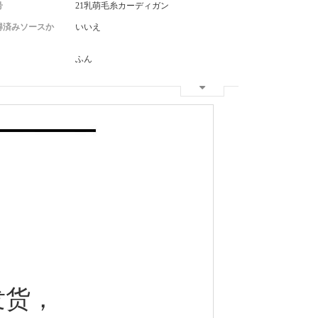
号
21乳萌毛糸カーディガン
得済みソースか
いいえ
ふん
发货，