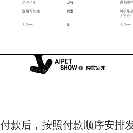
スタイル
日韓
商品番
適用可能性
共通
特許取
どうか
カラー
黄
カラー
付款后，按照付款顺序安排