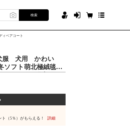
検索
ディベアコート
犬服 犬用 かわい
冬ソフト萌北極絨毯セ
ガンペット服猫犬服テ
る
ント（5％）がもらえる！
詳細