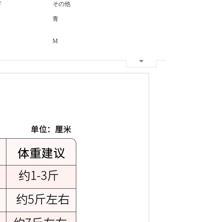
ド
その他
青
M