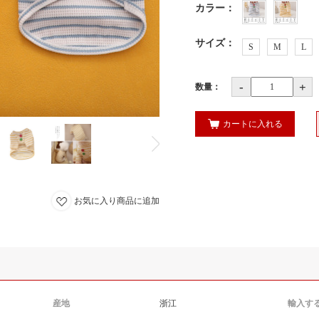
カラー
：
サイズ
：
S
M
L
-
+
数量：
カートに入れる
お気に入り商品に追加
産地
浙江
輸入す