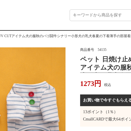
服 UV CUTアイテム犬の服秋のバゴ闘牛シナリー小形犬の乳犬春夏の下着薄手の部屋着
商品番号
54135
ペット 日焼け止め 
アイテム犬の服
小形犬の乳犬春
1273
円
税込
お買い物で今すぐもらえ
13
ポイント（1％）
CmallCARDで最大
64
ポイ