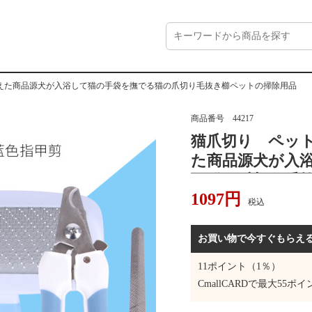
えた商品源犬が入浴して猫の手袋を撫でる猫の爪切り毛抜き櫛ペットの掃除用品
商品番号
44217
猫爪切り ペッ
た商品源犬が入
る猫の爪切り毛
1097
円
品
税込
お買い物で今すぐもらえ
11
ポイント（1％）
CmallCARDで最大
55
ポイ