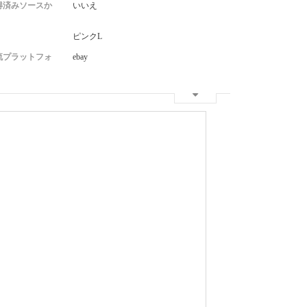
得済みソースか
いいえ
ピンクL
流プラットフォ
ebay