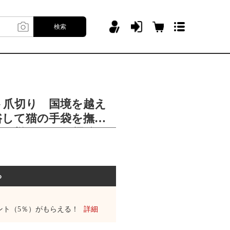
検索
ト爪切り 国境を越え
浴して猫の手袋を撫で
抜き櫛ペットの掃除用
る
ント（5％）がもらえる！
詳細