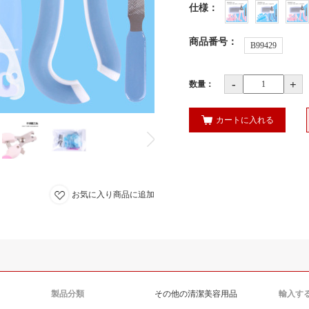
仕様
：
商品番号
：
B99429
-
+
数量：
カートに入れる
お気に入り商品に追加
製品分類
その他の清潔美容用品
輸入す