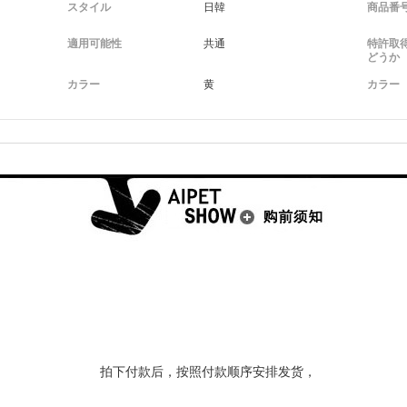
スタイル
日韓
商品番
適用可能性
共通
特許取
どうか
カラー
黄
カラー
拍下付款后，按照付款顺序安排发货，