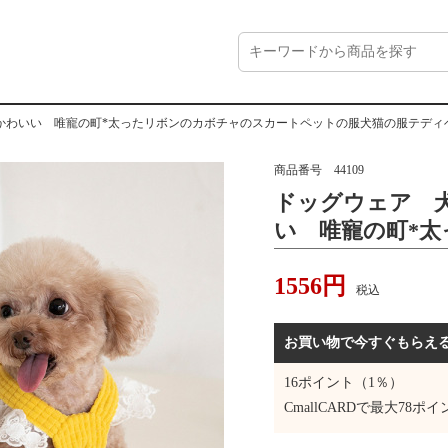
かわいい 唯寵の町*太ったリボンのカボチャのスカートペットの服犬猫の服テディ
商品番号
44109
ドッグウェア 
い 唯寵の町*
のスカートペッ
1556
円
ベアのコートの
税込
お買い物で今すぐもらえ
16
ポイント（1％）
CmallCARDで最大
78
ポイ