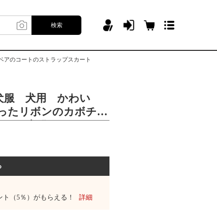
検索
ベアのコートのストラップスカート
犬服 犬用 かわい
太ったリボンのカボチャ
トの服犬猫の服テディ
ストラップスカート
る
ント（5％）がもらえる！
詳細