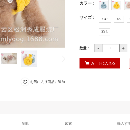
カラー
：
サイズ
：
XXS
XS
3XL
-
+
数量：
カートに入れる
お気に入り商品に追加
産地
広東
輸入す