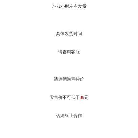
7~72小时左右发货
具体发货时间
请咨询客服
请遵循淘宝控价
零售价不可低于
36
元
否则终止合作