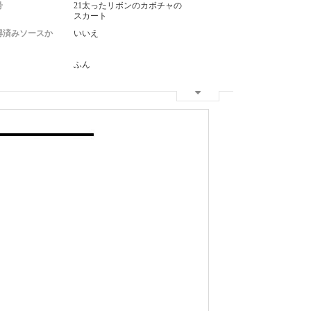
号
21太ったリボンのカボチャの
スカート
得済みソースか
いいえ
ふん