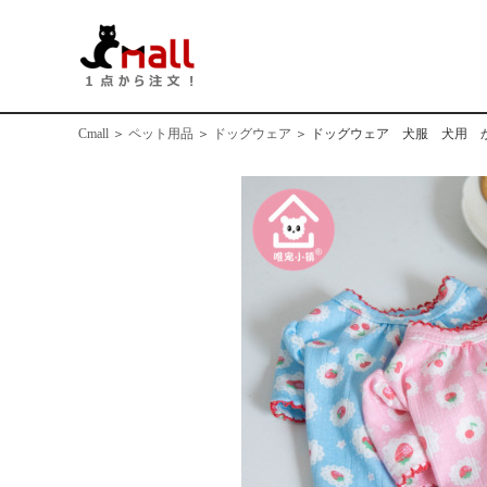
Cmall
＞
ペット用品
＞
ドッグウェア
＞
ドッグウェア 犬服 犬用 