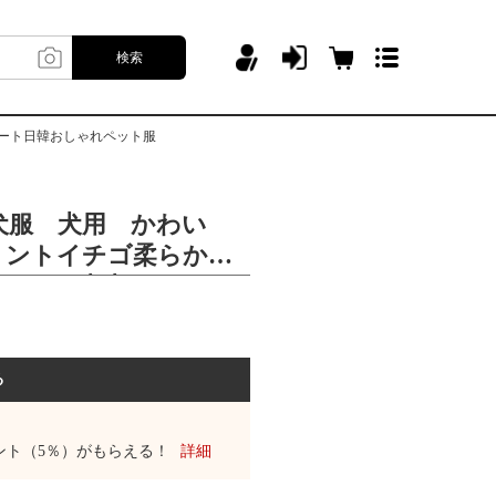
検索
ート日韓おしゃれペット服
犬服 犬用 かわい
リントイチゴ柔らかス
ツペット犬犬テディス
ゃれペット服
る
ント（5％）がもらえる！
詳細