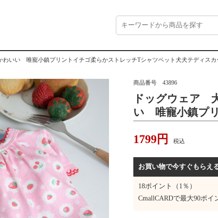
かわいい 唯寵小鎮プリントイチゴ柔らかストレッチTシャツペット犬犬テディスカ
商品番号
43896
ドッグウェア 
い 唯寵小鎮プ
トレッチTシャ
1799
円
カート日韓おし
税込
お買い物で今すぐもらえ
18
ポイント（1％）
CmallCARDで最大
90
ポイ