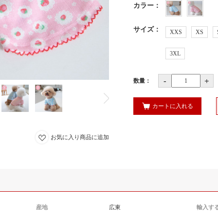
カラー
：
サイズ
：
XXS
XS
3XL
-
+
数量：
カートに入れる
お気に入り商品に追加
産地
広東
輸入す