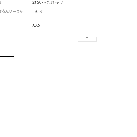
号
23 SいちごTシャツ
得済みソースか
いいえ
XXS