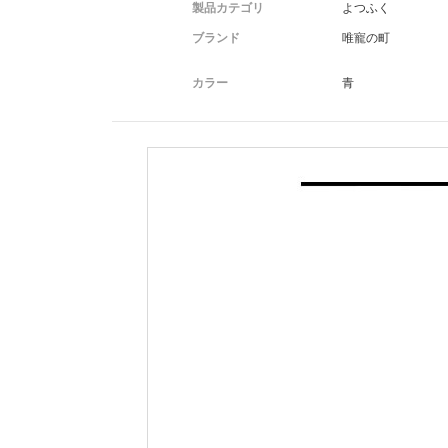
製品カテゴリ
よつふく
ブランド
唯寵の町
カラー
青