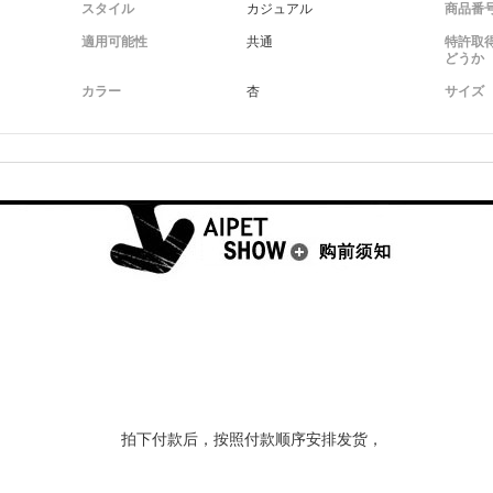
スタイル
カジュアル
商品番
適用可能性
共通
特許取
どうか
カラー
杏
サイズ
拍下付款后，按照付款顺序安排发货，