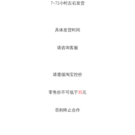
7~72小时左右发货
具体发货时间
请咨询客服
请遵循淘宝控价
零售价不可低于
35
元
否则终止合作