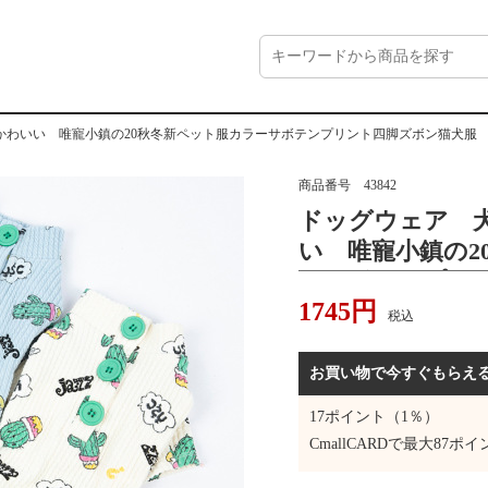
かわいい 唯寵小鎮の20秋冬新ペット服カラーサボテンプリント四脚ズボン猫犬服
商品番号
43842
ドッグウェア 
い 唯寵小鎮の2
ーサボテンプリ
1745
円
税込
お買い物で今すぐもらえ
17
ポイント（1％）
CmallCARDで最大
87
ポイ