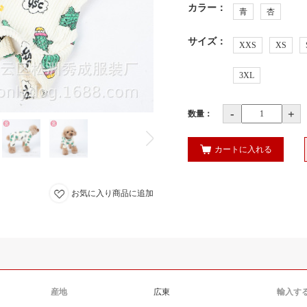
カラー
：
青
杏
サイズ
：
XXS
XS
3XL
-
+
数量：
カートに入れる
お気に入り商品に追加
産地
広東
輸入す