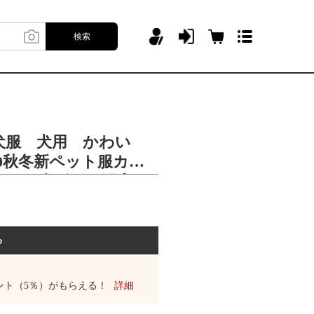
検索
犬服 犬用 かわい
0秋冬新ペット服カラ
ント四脚ズボン猫犬服
る
ント（5％）がもらえる！
詳細