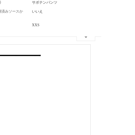
号
サボテンパンツ
得済みソースか
いいえ
XXS