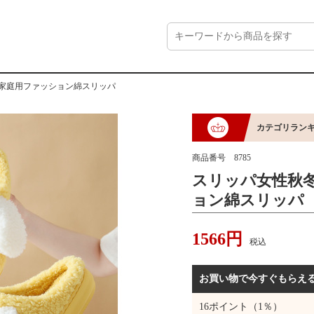
 家庭用ファッション綿スリッパ
カテゴリランキ
商品番号
8785
スリッパ女性秋冬
ョン綿スリッパ
1566
円
税込
お買い物で今すぐもらえ
16
ポイント（1％）