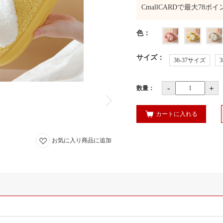
CmallCARDで最大
78
ポイ
色
：
サイズ
：
36-37サイズ
-
+
数量：
カートに入れる
お気に入り商品に追加