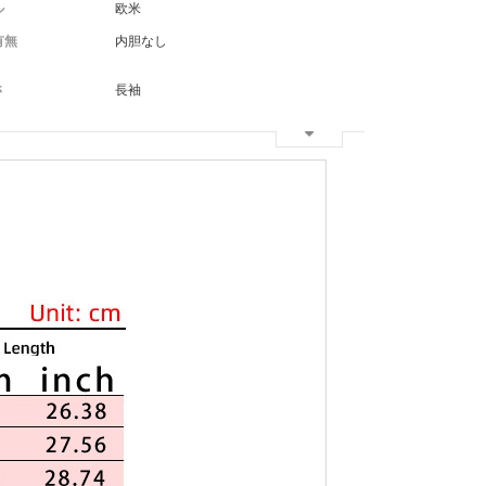
ル
欧米
有無
内胆なし
さ
長袖