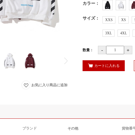
カラー
：
サイズ
：
XXS
XS
3XL
4XL
-
+
数量：
カートに入れる
お気に入り商品に追加
ブランド
その他
貨物番