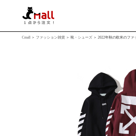
Cmall
＞
ファッション雑貨
＞
靴・シューズ
＞
2022年秋の欧米のフ