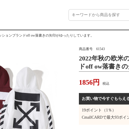
ァッションブランドoff ow落書きの矢印がゆったりしています。
商品番号
61543
2022年秋の欧
ドoff ow落書
ます。
1856
円
税込
お買い物で今すぐもらえ
19
ポイント（1％）
CmallCARDで最大
93
ポイ