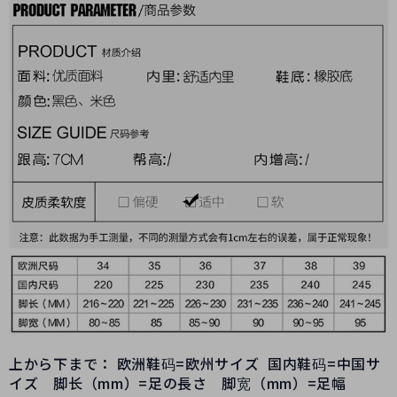
上から下まで： 欧洲鞋码=欧州サイズ 国内鞋码=中国サ
イズ 脚长（mm）=足の長さ 脚宽（mm）=足幅