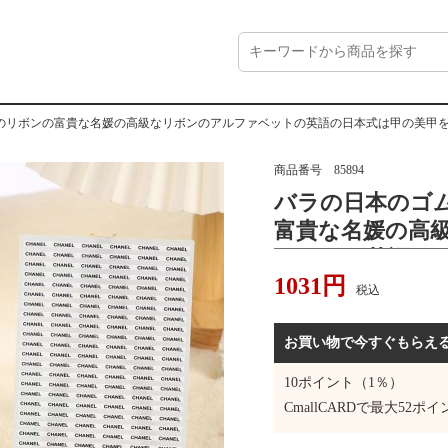
のリボンの富貴な名媛の高級なリボンのアルファベットの英語の日本式は甲の美甲
商品番号
85894
バラの日本のゴ
富貴な名媛の高
ベットの英語の
1031
円
て貼ります。
税込
お買い物で今すぐもらえ
10
ポイント（1％）
CmallCARDで最大
52
ポイ