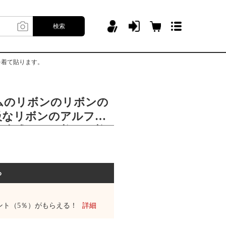
検索
を着て貼ります。
ムのリボンのリボンの
級なリボンのアルファ
日本式は甲の美甲を着
る
ント（5％）がもらえる！
詳細