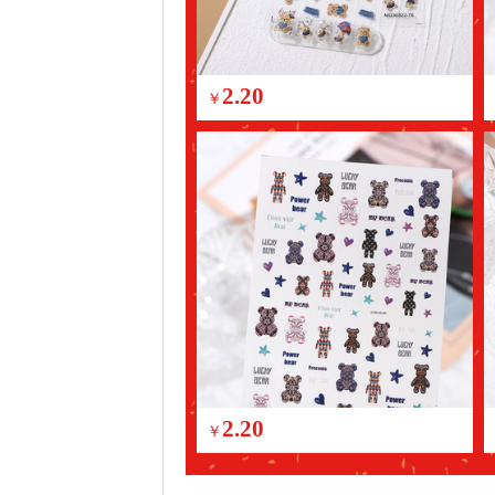
2.20
￥
2.20
￥