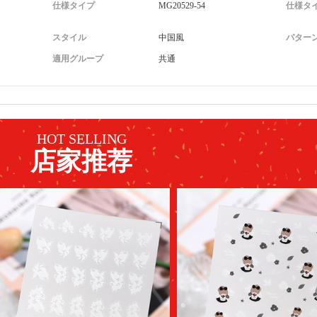
仕様タイプ
MG20529-54
仕様タ
スタイル
中国風
パター
適用グループ
共通
HOT SELLING
店家推荐