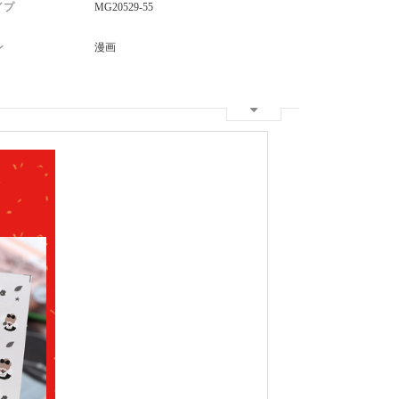
イプ
MG20529-55
ン
漫画