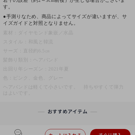
若干の誤差（約2～3cm前後）が生じる場合がございま
す。
●手測りなため、商品によってサイズが違いますが、サ
イズガイドと対照となりません。
素材：ダイヤモンド象嵌／水晶
スタイル：和風と韓流
サーズ：直径約6.5㎝
髪飾り類別：ヘアバンド
出回り年シーズン：2021年夏
色：ピンク、金色、グレー
ヘアバンドは軽くて小さいです。 持ちやすくて弾力
はよいです。
おすすめアイテム
すぐに購入