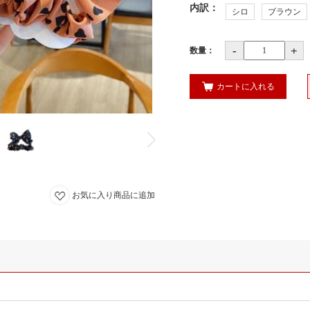
内訳
：
シロ
ブラウン
-
+
数量：
カートに入れる
お気に入り商品に追加