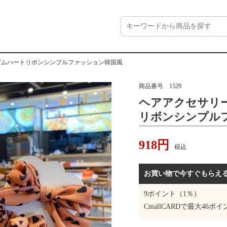
ゴムハートリボンシンプルファッション韓国風
商品番号
1529
ヘアアクセサリー
リボンシンプル
918
円
税込
お買い物で今すぐもらえ
9
ポイント（1％）
CmallCARDで最大
46
ポイ