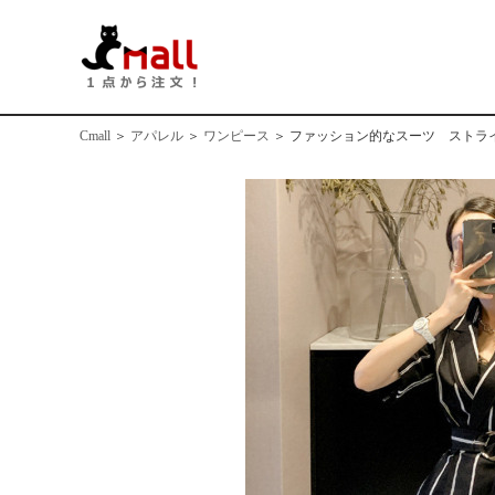
Cmall
＞
アパレル
＞
ワンピース
＞
ファッション的なスーツ ストラ