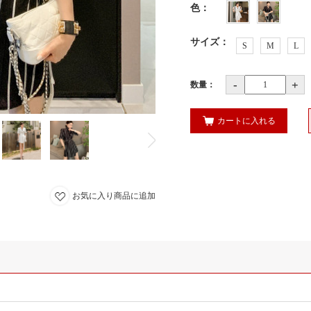
色
：
サイズ
：
S
M
L
-
+
数量：
カートに入れる
お気に入り商品に追加