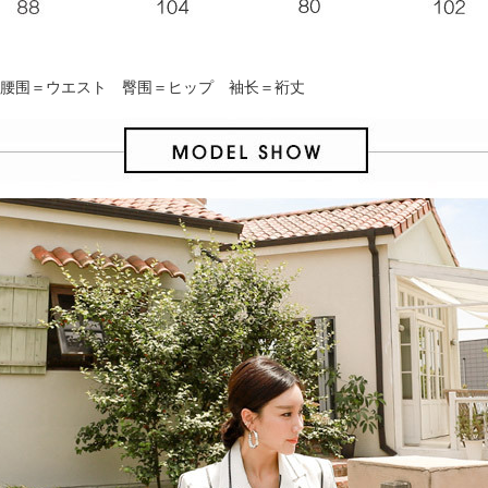
 腰围＝ウエスト 臀围＝ヒップ 袖长＝裄丈