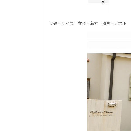
尺码＝サイズ 衣长＝着丈 胸围＝バスト