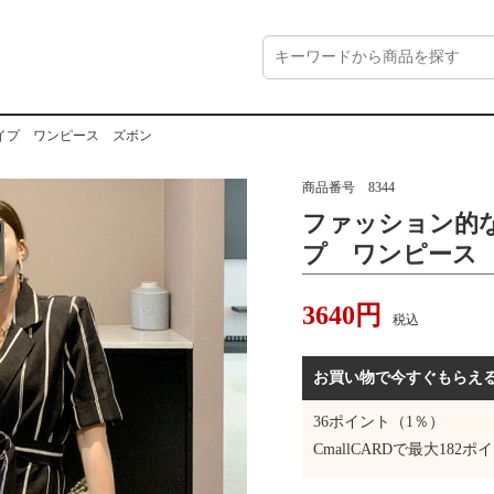
イプ ワンピース ズボン
商品番号
8344
ファッション的
プ ワンピース
3640
円
税込
お買い物で今すぐもらえ
36
ポイント（1％）
CmallCARDで最大
182
ポイ