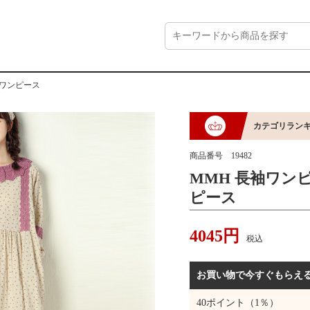
グワンピース
カテゴリラン
商品番号
19482
MMH 長袖ワン
ピース
4045
円
税込
お買い物で今すぐもらえ
40
ポイント（1％）