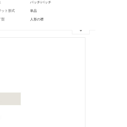
ス
パッチ/パッチ
ジット形式
単品
イ型
人形の襟