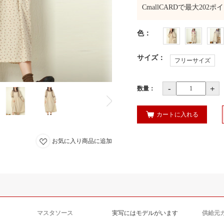
CmallCARDで最大
202
ポイ
色
：
サイズ
：
フリーサイズ
-
+
数量：
カートに入れる
お気に入り商品に追加
マスタソース
実写にはモデルがいます
供給元