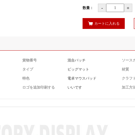
-
+
数量：
カートに入れる
貨物番号
混合バッチ
ソース
タイプ
ビッグマット
材質
特色
電卓マウスパッド
クラフ
ロゴを追加印刷する
いいです
加工方