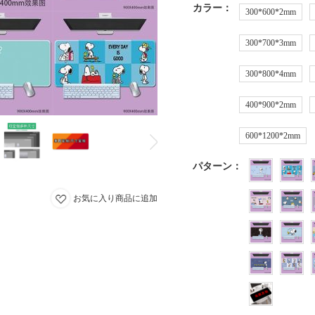
カラー
：
300*600*2mm
300*700*3mm
300*800*4mm
400*900*2mm
600*1200*2mm
パターン
：
お気に入り商品に追加