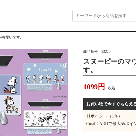
が可愛いです。
商品番号
82229
スヌーピーのマ
す。
1099
円
税込
お買い物で今すぐもらえ
11
ポイント（1％）
CmallCARDで最大
55
ポイ