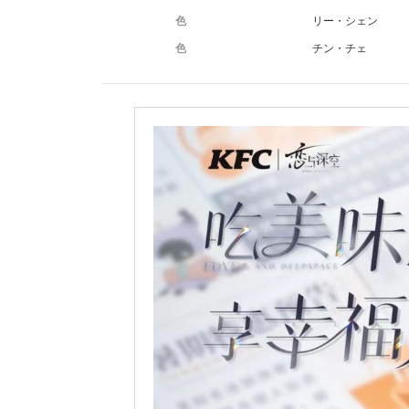
色
リー・シェン
色
チン・チェ