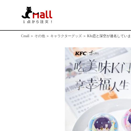
Cmall
＞
その他
＞
キャラクターグッズ
＞
Kfc恋と深空が連名してい