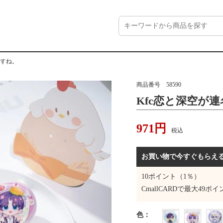
ますね。
商品番号
58590
Kfc恋と深空が
971
円
税込
お買い物で今すぐもらえ
10
ポイント（1％）
CmallCARDで最大
49
ポイ
色
：