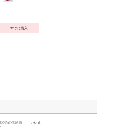
すぐに購入
得済みの供給源
いいえ
か