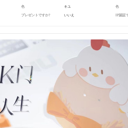
色
キユ
色
プレゼントですか?
いいえ
IP認証