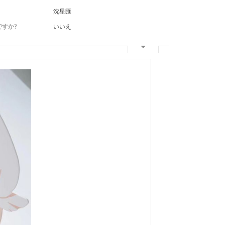
沈星匯
ですか?
いいえ