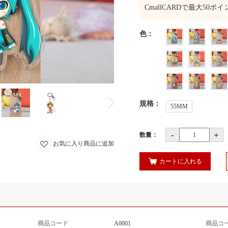
CmallCARDで最大
50
ポイ
色
：
規格
：
55MM
-
+
数量：
お気に入り商品に追加
カートに入れる
商品コード
A0001
商品コ