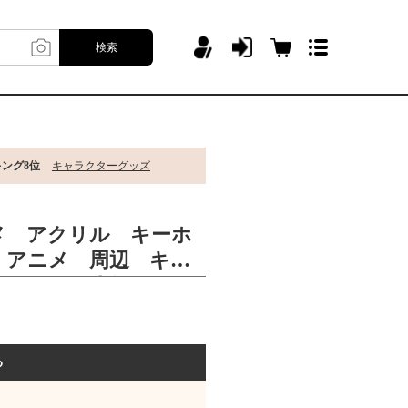
検索
キング8位
キャラクターグッズ
メ アクリル キーホ
 アニメ 周辺 キャ
ッション 人気
る