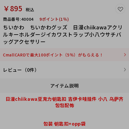
￥895
税込
商品番号:
40004
9ポイント(1％)
ちいかわ ちいかわグッズ 日漫chiikawaアクリ
ルキーホルダージイカワストラップ小八ウサチバ
ッグアクセサリー
CmallCARDで最大100ポイント（5％）がもらえる！
レビュー（0件）
アイテム説明
日漫chiikawa亚克力钥匙扣 吉伊卡哇挂件 小八 乌萨齐
包包配饰
包装 钥匙扣+opp袋