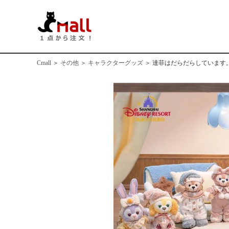
Cmall
＞
その他
＞
キャラクターグッズ
＞
達菲はだらだらしています