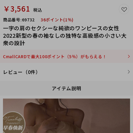
￥3,561
税込
商品番号:
69732
36ポイント(1％)
一字の肩のセクシーな純欲のワンピースの女性
2022新型の春の袖なしの独特な高級感の小さい大
衆の設計
CmallCARDで最大100ポイント（5％）がもらえる！
レビュー（0件）
アイテム説明