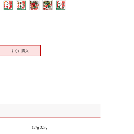
すぐに購入
137g-327g