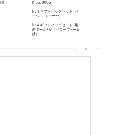
数量
84pcs/100pcs
No.1 ギフトバッグセット [バ
ーベル+ドーナツ]
No.4 ギフトバッグセット [足
跡ボール+かじりロープ+松葉
杖]