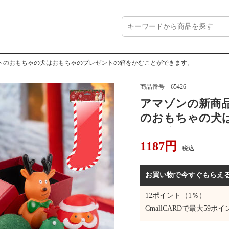
トのおもちゃの犬はおもちゃのプレゼントの箱をかむことができます。
商品番号
65426
アマゾンの新商
のおもちゃの犬
トの箱をかむこ
1187
円
税込
お買い物で今すぐもらえ
12
ポイント（1％）
CmallCARDで最大
59
ポイ