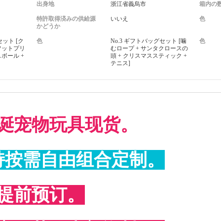
出身地
浙江省義烏市
箱内の
特許取得済みの供給源
いいえ
色
かどうか
セット [ク
色
No.3 ギフトバッグセット [噛
色
フットプリ
むロープ + サンタクロースの
スボール +
頭 + クリスマススティック +
テニス]