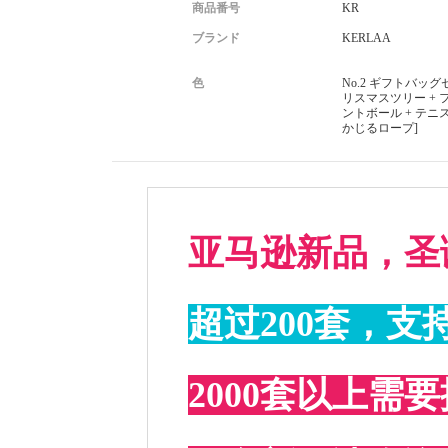
商品番号
KR
ブランド
KERLAA
色
No.2 ギフトバッグ
リスマスツリー + 
ントボール + テニ
かじるロープ]