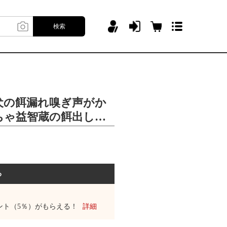
検索
金犬の餌漏れ嗅ぎ声がか
ちゃ益智蔵の餌出しお
る
ント（5％）がもらえる！
詳細