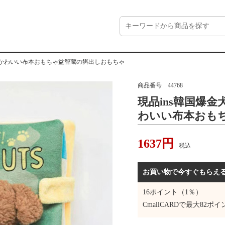
がかわいい布本おもちゃ益智蔵の餌出しおもちゃ
商品番号
44768
現品ins韓国爆
わいい布本おも
もちゃ
1637
円
税込
お買い物で今すぐもらえ
16
ポイント（1％）
CmallCARDで最大
82
ポイ