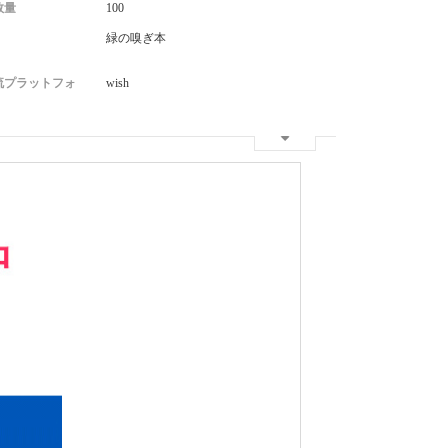
数量
100
緑の嗅ぎ本
流プラットフォ
wish