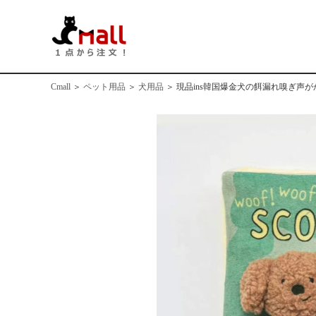
Cmall
＞
ペット用品
＞
犬用品
＞
現品ins韓国爆金犬の餌漏れ嗅ぎ声