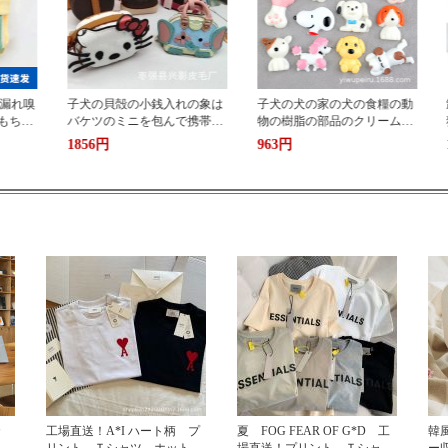
れの象は
子犬の犬の家の犬の食糧の動
卸売り輸出対外貿易アマゾン
で携帯し
物の樹脂の部品のクリームの
猫犬超軽量アルミチェーンの
携帯のケースの材料のDIYの
首輪付きペットネックレスペ
963円
1175円
穴の靴のシールの材料は包み
ンダント
ます
カ
工場直送！A*I ハート柄 プ
夏 FOG FEAR OF G*D 工
韓