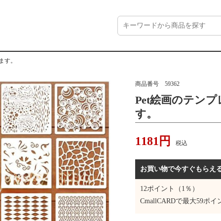
ます。
商品番号
59362
Pet絵画のテン
す。
1181
円
税込
お買い物で今すぐもらえ
12
ポイント（1％）
CmallCARDで最大
59
ポイ