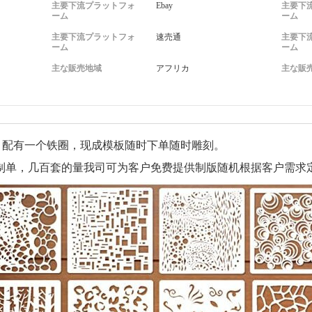
主要下流プラットフォ
Ebay
主要下
ーム
ーム
主要下流プラットフォ
速売通
主要下
ーム
ーム
主な販売地域
アフリカ
主な販
一套，配有一个铁圈，现成模板随时下单随时雕刻。
制单，几百套的量我司可为客户免费提供制版随机根据客户需求