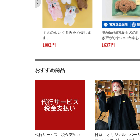
いぐるみを応援しま
現品ins韓国爆金犬の餌漏れ嗅
子犬の貝殻の小銭入
ぎ声がかわいい布本おもちゃ
バケツのミニを包ん
益智蔵の餌出しおもちゃ
ます。
1637円
1856円
おすすめ商品
代行サービス 税金支払い
日系 オリジナル パー