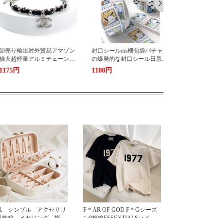
封口シールins梱包袋パチャ犬
LarooレノペットLED犬発光ペ
アミング新
の爆発的な封口シール日系か
ンダントプリンペンダント夜
PAIシリー
わいいクリエイティブ少女心
光迷子防止ランプ犬の散歩
属ボタン犬
1108円
1138円
1070円
シール
風 シンプル アクセサリ
F＊AR OF GOD F＊Gシーズ