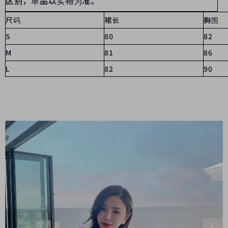
区别，单品以实物为准。
尺码
裙长
胸围
S
80
82
M
81
86
L
82
90