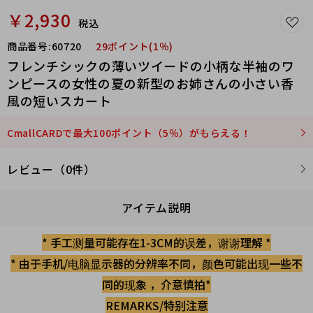
￥2,930
税込
商品番号:
60720
29ポイント(1％)
フレンチシックの薄いツイードの小柄な半袖のワ
ンピースの女性の夏の新型のお姉さんの小さい香
風の短いスカート
CmallCARDで最大100ポイント（5％）がもらえる！
レビュー（0件）
アイテム説明
* 手工测量可能存在1-3CM的误差，谢谢理解 *
* 由于手机/电脑显示器的分辨率不同，颜色可能出现一些不
同的现象 ，介意慎拍*
REMARKS/特别注意