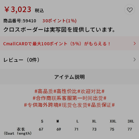
￥3,023
税込
商品番号:
59410
30ポイント(1％)
クロスボーダーは実写図を提供しています。
CmallCARDで最大100ポイント（5％）がもらえる！
レビュー（0件）
アイテム説明
#高品质#高性价比#欢迎对比#
#合作商联系客服第一时间出货#
#专供海外跨境#现货仓发货#品质保证#