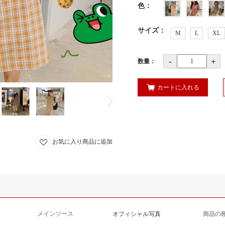
色
：
サイズ
：
M
L
XL
-
+
数量：
カートに入れる
お気に入り商品に追加
メインソース
オフィシャル写真
商品の