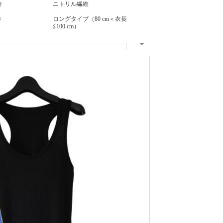
分
ニトリル繊維
さ
ロングタイプ（80 cm＜衣長
≦100 cm）