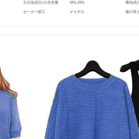
主生地成分2の含有量
10%-29%
裏地成
セーター細工
メリヤス
服の長