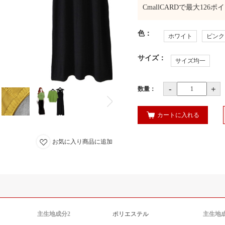
CmallCARDで最大
126
ポイ
色
：
ホワイト
ピンク
サイズ
：
サイズ均一
-
+
数量：
カートに入れる
お気に入り商品に追加
主生地成分2
ポリエステル
主生地