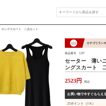
 ロングスカート 二点セット
カテゴリランキ
商品番号
1297
セーター 薄い
ングスカート 
2523
円
税込
お買い物で今すぐもらえ
25
ポイント（1％）