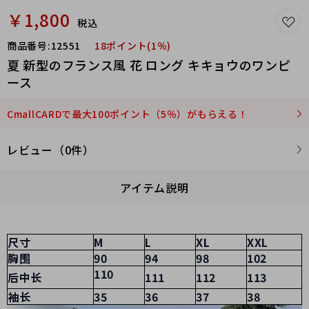
￥1,800
税込
商品番号:
12551
18ポイント(1％)
夏 新型のフランス風 花 ロング キキョウのワンピ
ース
CmallCARDで最大100ポイント（5％）がもらえる！
レビュー（0件）
アイテム説明
尺寸
M
L
XL
XXL
胸围
90
94
98
102
110
后中长
111
112
113
袖长
35
36
37
38