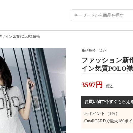
ザイン気質POLO襟短袖
商品番号
1137
ファッション新
イン気質POLO
3597
円
税込
お買い物で今すぐもらえ
36
ポイント（1％）
CmallCARDで最大
180
ポイ