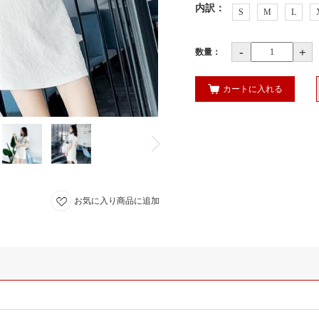
内訳
：
S
M
L
-
+
数量：
カートに入れる
お気に入り商品に追加