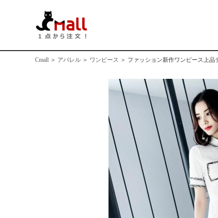
Cmall
＞
アパレル
＞
ワンピース
＞
ファッション新作ワンピース上品デ