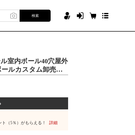
検索
ール室内ボール40穴屋外
ボールカスタム卸売り
ル
る
ント（5％）がもらえる！
詳細