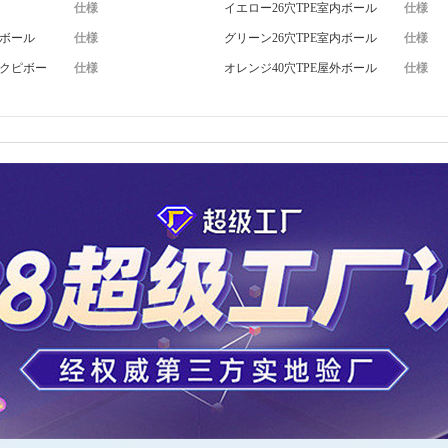
仕様
イエロー26穴TPE室内ボール
仕様
内ボール
仕様
グリーン26穴TPE室内ボール
仕様
ピクピボー
仕様
オレンジ40穴TPE屋外ボール
仕様