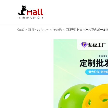
Cmall
＞
玩具・おもちゃ
＞
その他
＞
TPE弾性射出ボール室内ボール