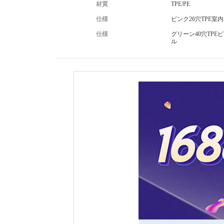
材質
TPE/PE
仕様
ピンク26穴TPE室
仕様
グリーン40穴TPE
ル