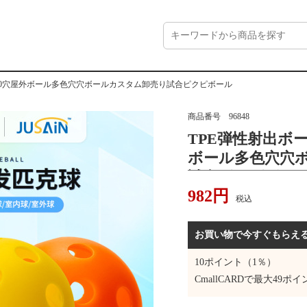
40穴屋外ボール多色穴穴ボールカスタム卸売り試合ピクピボール
商品番号
96848
TPE弾性射出ボ
ボール多色穴穴
試合ピクピボー
982
円
税込
お買い物で今すぐもらえ
10
ポイント（1％）
CmallCARDで最大
49
ポイ