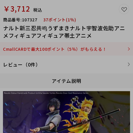
￥3,712
税込
商品番号:
107327
37ポイント(1％)
ナルト新三忍共鸣うずまきナルト宇智波佐助アニ
メフィギュアフィギュア帯土アニメ
CmallCARDで最大100ポイント（5％）がもらえる！
レビュー（0件）
アイテム説明