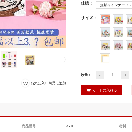
仕様
：
無垢材インナーフレーム
サイズ
：
-
+
数量：
お気に入り商品に追加
カートに入れる
商品番号
A-01
材料