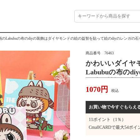
のLabubuの布のdiyの装飾はダイヤモンドの絵の益智を貼って絵のdiyのレンガの
商品番号
76463
かわいいダイヤ
Labubuの布の
の絵の益智を貼っ
1070
円
石を描いて卸売
税込
お買い物で今すぐもらえ
11
ポイント（1％）
CmallCARDで最大
54
ポイ