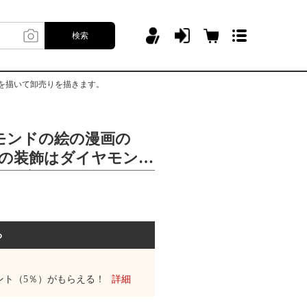
検索
石を描いて卸売りを描きます。
モンドの絵の漫画の
diyの装飾はダイヤモンド
て絵のdiyのレンガの
りを描きます。
る
ント（5％）がもらえる！
詳細