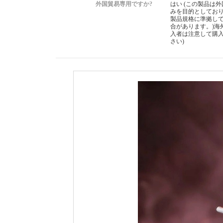
外国貿易専用ですか?
はい (この製品は
みを目的としてお
製品規格に準拠し
合があります。)海
入者は注意して購
さい)