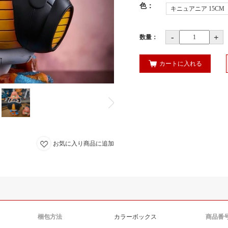
色
：
キニュアニア 15CM
-
+
数量：
カートに入れる
お気に入り商品に追加
梱包方法
カラーボックス
商品番