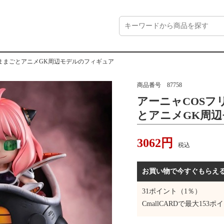
ままごとアニメGK周辺モデルのフィギュア
商品番号
87758
アーニャCOSフ
とアニメGK周
3062
円
税込
お買い物で今すぐもらえ
31
ポイント（1％）
CmallCARDで最大
153
ポイ