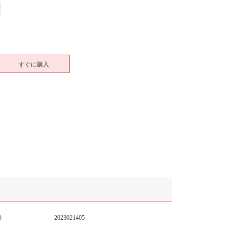
すぐに購入
号
2023021405