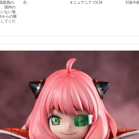
外国貿易の
色
キニュアニア 15CM
対象年
り、国内の
ていない場
外からの購
入してくだ