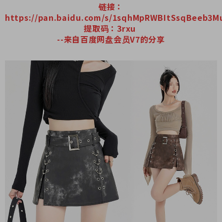
链接：
https://pan.baidu.com/s/1sqhMpRWBItSsqBeeb3
提取码：3rxu
--来自百度网盘会员V7的分享