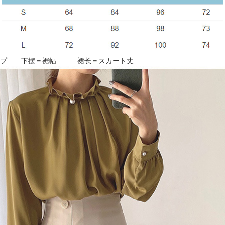
ヒップ 下摆＝裾幅 裙长＝スカート丈