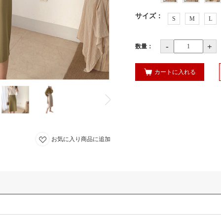
サイズ
：
S
M
L
-
+
数量：
カートに入れる
お気に入り商品に追加