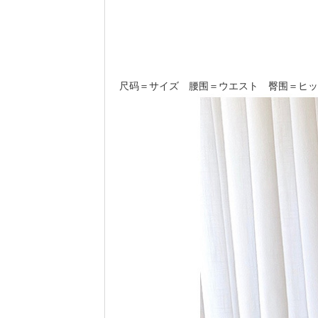
尺码＝サイズ 腰围＝ウエスト 臀围＝