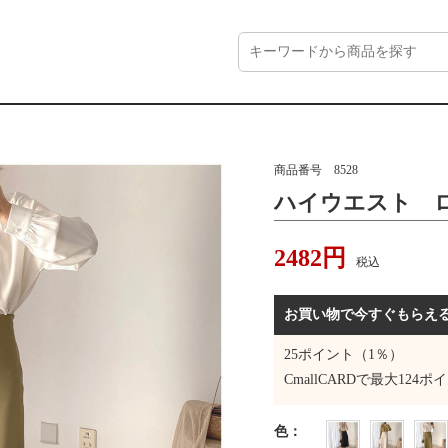
商品番号
8528
ハイウエスト 
2482
円
税込
お買い物で今すぐもらえ
25
ポイント（1％）
CmallCARDで最大
124
ポイ
色
：