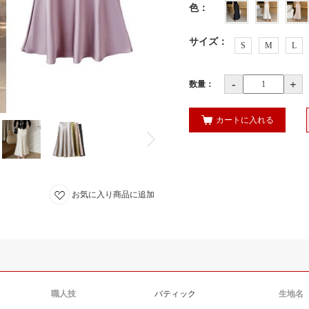
色
：
サイズ
：
S
M
L
-
+
数量：
カートに入れる
お気に入り商品に追加
職人技
バティック
生地名