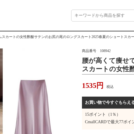
スカートの女性酢酸サテンのお尻の尾のロングスカート2025春夏のショートスカ
商品番号
108942
腰が高くて痩せ
スカートの女性
のロングスカート
1535
円
スカートです。
税込
お買い物で今すぐもらえ
15
ポイント（1％）
CmallCARDで最大
77
ポイ