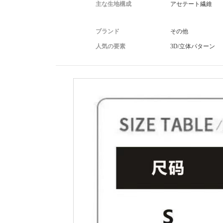
主な生地構成
アセテート繊維
ブランド
その他
人気の要素
3D/立体パターン