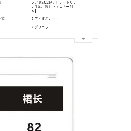
号
フア RS3221#アセテートサテ
ン生地【隠しファスナー付
き】
ト丈
ミディ丈スカート
アプリコット