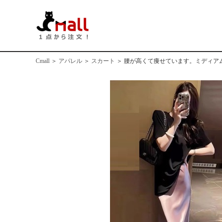
Cmall
＞
アパレル
＞
スカート
＞
腰が高くて痩せています。ミディアム