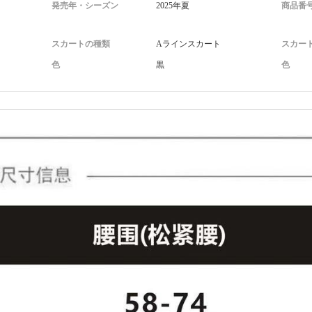
発売年・シーズン
2025年夏
商品番
スカートの種類
Aラインスカート
スカー
色
黒
色