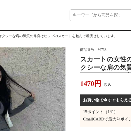
のセクシーな肩の気質の修身はヒップのスカートを包んで着痩せしています。
商品番号
86733
スカートの女性の
クシーな肩の気
カートを包んで
1470
円
税込
お買い物で今すぐもらえ
15
ポイント（1％）
CmallCARDで最大
74
ポイ