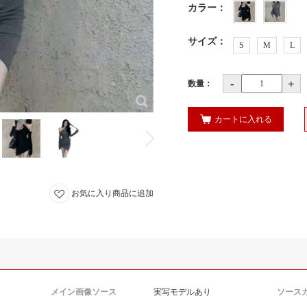
カラー
：
サイズ
：
S
M
L
-
+
数量：
カートに入れる
お気に入り商品に追加
メイン画像ソース
実写モデルあり
ソース