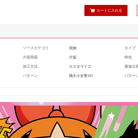
カートに入れる
ソースカテゴリ
現物
タイプ
片面両面
片面
特色
加工方法
カスタマイズ
最速出
パターン
飛天小女警101
パター