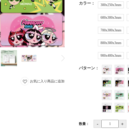
カラー
：
300x250x3mm
600x300x3mm
700x300x3mm
800x300x3mm
900x400x3mm
パターン
：
お気に入り商品に追加
-
+
数量：