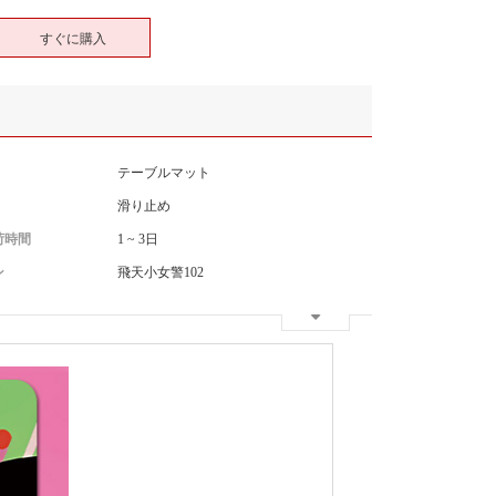
すぐに購入
テーブルマット
滑り止め
荷時間
1 ~ 3日
ン
飛天小女警102