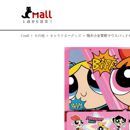
Cmall
＞
その他
＞
キャラクターグッズ
＞
飛天小女警察マウスパッド