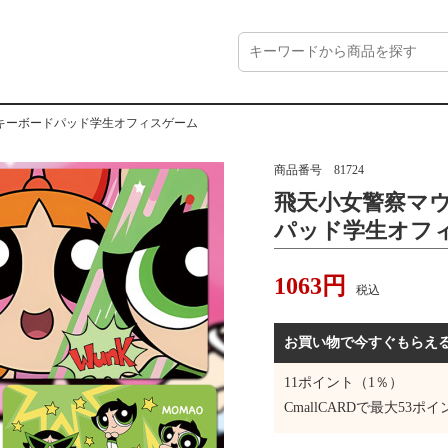
キーボードパッド学生オフィスゲーム
商品番号
81724
飛天小女警察マ
パッド学生オフ
1063
円
税込
お買い物で今すぐもらえ
11
ポイント（1％）
CmallCARDで最大
53
ポイ