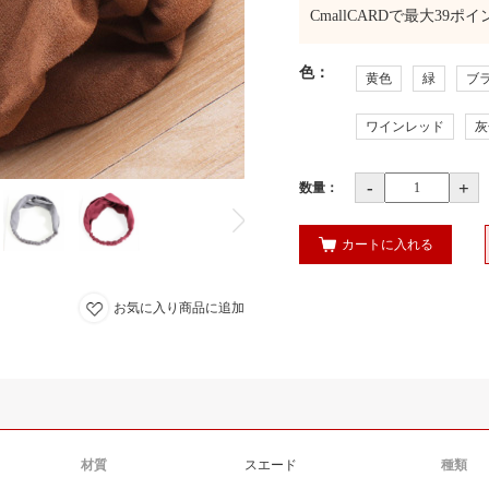
CmallCARDで最大
39
ポイ
色
：
黄色
緑
ブ
ワインレッド
灰
-
+
数量：
カートに入れる
お気に入り商品に追加
材質
スエード
種類