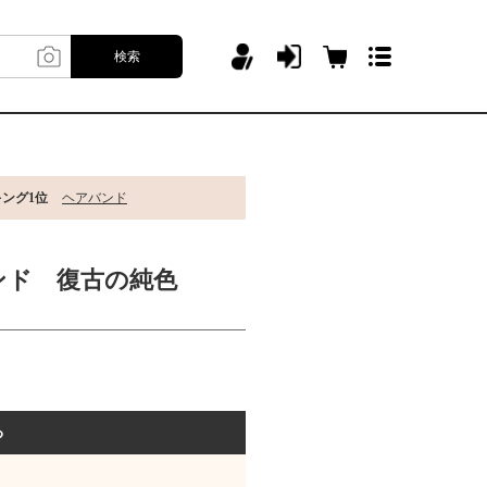
検索
キング1位
ヘアバンド
バンド 復古の純色
る