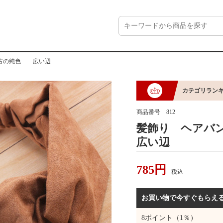
復古の純色 広い辺
カテゴリラン
商品番号
812
髪飾り ヘア
広い辺
785
円
税込
お買い物で今すぐもらえ
8
ポイント（1％）