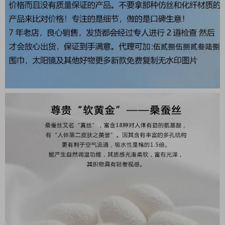
人手三条闭眼收，我都不
拦着
N久都没有见过这么好看的
twilly
真的是真香本香了，凹造
型必备神器
数量不是很多。也不会一
直有
实用率贼高，绑头发，绑
包包，等等等等…
独一无二，宁缺毋