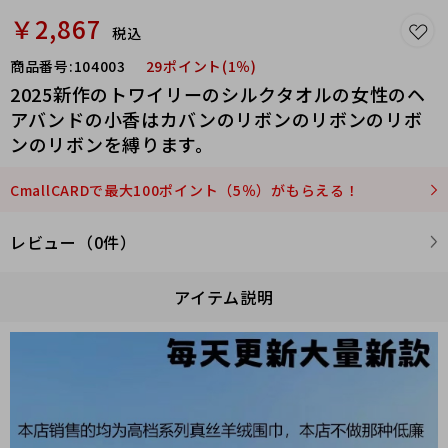
￥2,867
税込
商品番号:
104003
29ポイント(1％)
2025新作のトワイリーのシルクタオルの女性のヘ
アバンドの小香はカバンのリボンのリボンのリボ
ンのリボンを縛ります。
CmallCARDで最大100ポイント（5％）がもらえる！
レビュー（0件）
アイテム説明
Twilly小丝巾来了， 星光
字母，名副其实的小可
爱，