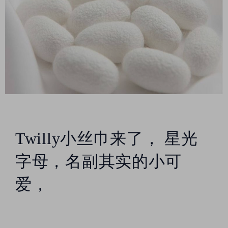
材质:100%斜纹真丝
尺寸120/6cm 我们长期与淘
宝，天猫，抖音等电商平
台合作，支持一件代发
本工厂眼镜款式众多 不能
一一上架 需要更多其他品
牌爆款款式请➕相册：
5285
82368 