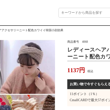
アアクセサリーニート配色カワイイ韓国小顔効果
商品番号
4068
レディースヘア
ーニート配色カ
1137
円
税込
お買い物で今すぐもらえ
11
ポイント（1％）
CmallCARDで最大
57
ポイ