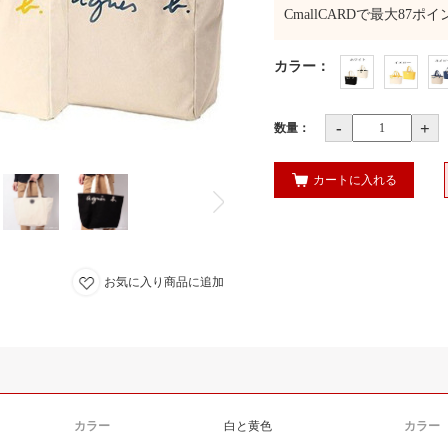
CmallCARDで最大
87
ポイ
カラー
：
-
+
数量：
カートに入れる
お気に入り商品に追加
カラー
白と黄色
カラー