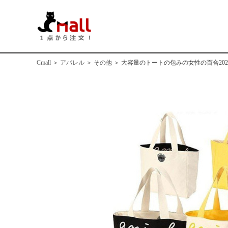
Cmall
＞
アパレル
＞
その他
＞
大容量のトートの包みの女性の百合20