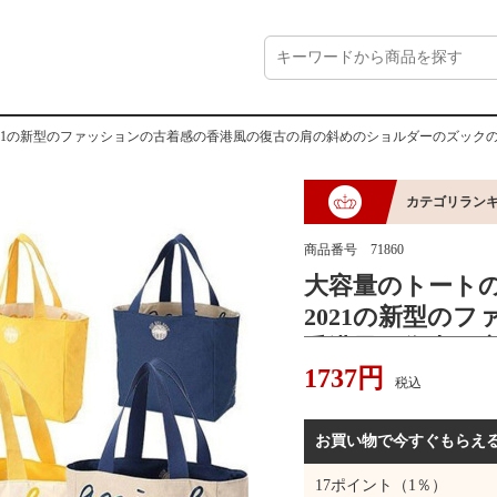
21の新型のファッションの古着感の香港風の復古の肩の斜めのショルダーのズック
カテゴリラン
商品番号
71860
大容量のトート
2021の新型の
香港風の復古の
1737
円
のズックの布の
税込
お買い物で今すぐもらえ
17
ポイント（1％）