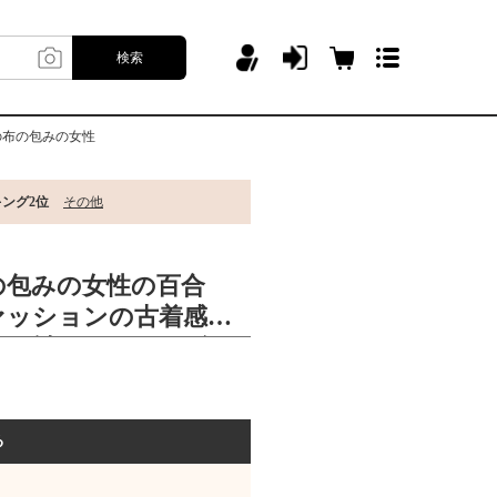
検索
の布の包みの女性
キング2位
その他
の包みの女性の百合
ファッションの古着感の
肩の斜めのショルダー
包みの女性
る