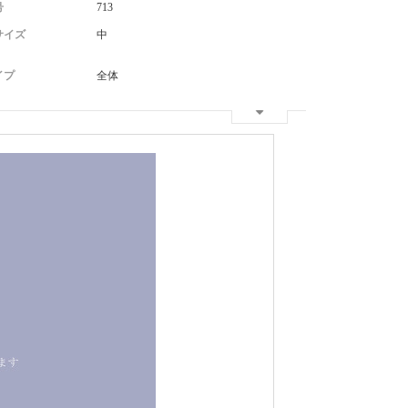
号
713
サイズ
中
イプ
全体