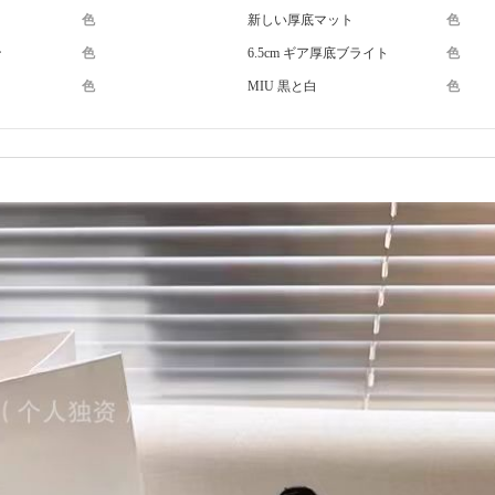
色
新しい厚底マット
色
ン
色
6.5cm ギア厚底ブライト
色
色
MIU 黒と白
色