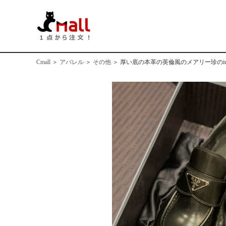
Cmall
＞
アパレル
＞
その他
＞
厚い底の本革の英倫風のメアリー珍のi