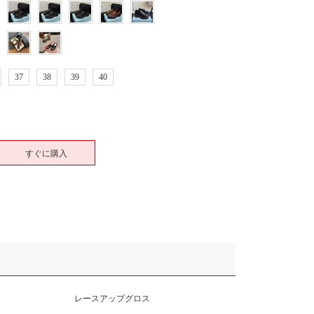
37
38
39
40
すぐに購入
レースアップグロス