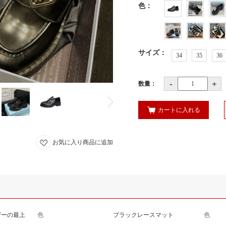
色
：
サイズ
：
34
35
36
-
+
数量：
カートに入れる
お気に入り商品に追加
ザーの最上
色
ブラックレースマット
色