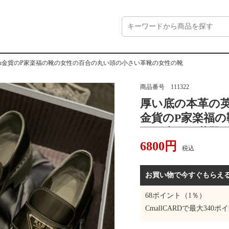
u金貨のP家楽福の靴の女性の百合の丸い頭の小さい革靴の女性の靴
商品番号
111322
厚い底の本革の英
金貨のP家楽福
頭の小さい革靴
6800
円
税込
お買い物で今すぐもらえ
68
ポイント（1％）
CmallCARDで最大
340
ポイ