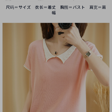
尺码＝サイズ 衣长＝着丈 胸围＝バスト 肩宽＝肩
幅