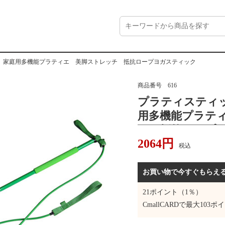
 家庭用多機能プラティエ 美脚ストレッチ 抵抗ロープヨガスティック
商品番号
616
プラティスティ
用多機能プラテ
チ 抵抗ロープ
2064
円
税込
お買い物で今すぐもらえ
21
ポイント（1％）
CmallCARDで最大
103
ポイ